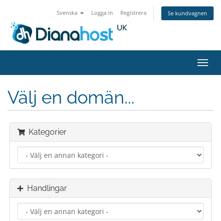
Svenska
Logga in
Registrera
Se kundvagnen
Toggl
navig
Välj en domän...
Kategorier
Handlingar