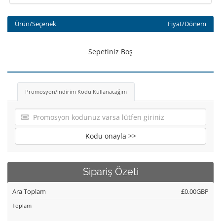
Ürün/Seçenek
Fiyat/Dönem
Sepetiniz Boş
Promosyon/İndirim Kodu Kullanacağım
Kodu onayla >>
Sipariş Özeti
Ara Toplam
£0.00GBP
Toplam